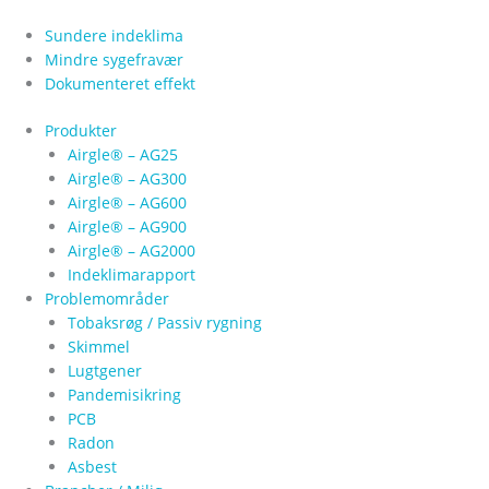
Gå
til
Sundere indeklima
indholdet
Mindre sygefravær
Dokumenteret effekt
Produkter
Airgle® – AG25
Airgle® – AG300
Airgle® – AG600
Airgle® – AG900
Airgle® – AG2000
Indeklimarapport
Problemområder
Tobaksrøg / Passiv rygning
Skimmel
Lugtgener
Pandemisikring
PCB
Radon
Asbest