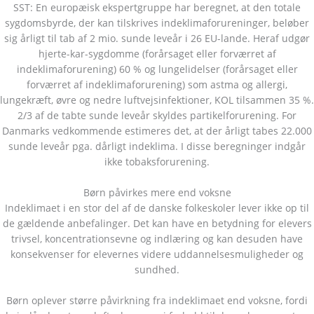
SST: En europæisk ekspertgruppe har beregnet, at den totale
sygdomsbyrde, der kan tilskrives indeklimaforureninger, beløber
sig årligt til tab af 2 mio. sunde leveår i 26 EU-lande. Heraf udgør
hjerte-kar-sygdomme (forårsaget eller forværret af
indeklimaforurening) 60 % og lungelidelser (forårsaget eller
forværret af indeklimaforurening) som astma og allergi,
lungekræft, øvre og nedre luftvejsinfektioner, KOL tilsammen 35 %.
2/3 af de tabte sunde leveår skyldes partikelforurening. For
Danmarks vedkommende estimeres det, at der årligt tabes 22.000
sunde leveår pga. dårligt indeklima. I disse beregninger indgår
ikke tobaksforurening.
Børn påvirkes mere end voksne
Indeklimaet i en stor del af de danske folkeskoler lever ikke op til
de gældende anbefalinger. Det kan have en betydning for elevers
trivsel, koncentrationsevne og indlæring og kan desuden have
konsekvenser for elevernes videre uddannelsesmuligheder og
sundhed.
Børn oplever større påvirkning fra indeklimaet end voksne, fordi