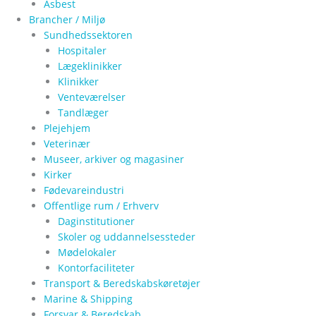
Asbest
Brancher / Miljø
Sundhedssektoren
Hospitaler
Lægeklinikker
Klinikker
Venteværelser
Tandlæger
Plejehjem
Veterinær
Museer, arkiver og magasiner
Kirker
Fødevareindustri
Offentlige rum / Erhverv
Daginstitutioner
Skoler og uddannelsessteder
Mødelokaler
Kontorfaciliteter
Transport & Beredskabskøretøjer
Marine & Shipping
Forsvar & Beredskab