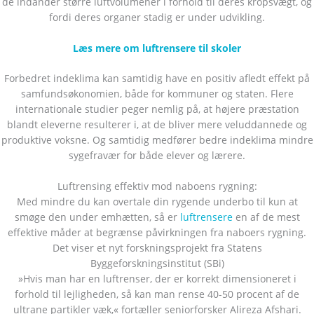
de indånder større luftvolumener i forhold til deres kropsvægt, og
fordi deres organer stadig er under udvikling
.
Læs mere om luftrensere til skoler
Forbedret indeklima kan samtidig have en positiv afledt effekt på
samfundsøkonomien, både for kommuner og staten. Flere
internationale studier peger nemlig på, at højere præstation
blandt eleverne resulterer i, at de bliver mere veluddannede og
produktive voksne. Og samtidig medfører bedre indeklima mindre
sygefravær for både elever og lærere.
Luftrensing effektiv mod naboens rygning:
Med mindre du kan overtale din rygende underbo til kun at
smøge den under emhætten, så er
luftrensere
en af de mest
effektive måder at begrænse påvirkningen fra naboers rygning.
Det viser et nyt forskningsprojekt fra Statens
Byggeforskningsinstitut (SBi)
»Hvis man har en luftrenser, der er korrekt dimensioneret i
forhold til lejligheden, så kan man rense 40-50 procent af de
ultrane partikler væk,« fortæller seniorforsker Alireza Afshari.