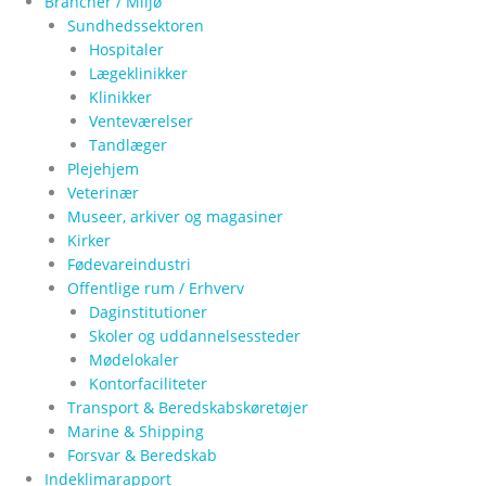
Brancher / Miljø
Sundhedssektoren
Hospitaler
Lægeklinikker
Klinikker
Venteværelser
Tandlæger
Plejehjem
Veterinær
Museer, arkiver og magasiner
Kirker
Fødevareindustri
Offentlige rum / Erhverv
Daginstitutioner
Skoler og uddannelsessteder
Mødelokaler
Kontorfaciliteter
Transport & Beredskabskøretøjer
Marine & Shipping
Forsvar & Beredskab
Indeklimarapport