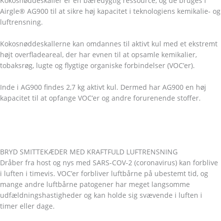
Kokosnøddeskaller er en bæredygtig ressource, og de bruges i
Airgle® AG900 til at sikre høj kapacitet i teknologiens kemikalie- og
luftrensning.
Kokosnøddeskallerne kan omdannes til aktivt kul med et ekstremt
højt overfladeareal, der har evnen til at opsamle kemikalier,
tobaksrøg, lugte og flygtige organiske forbindelser (VOC’er).
Inde i AG900 findes 2,7 kg aktivt kul. Dermed har AG900 en høj
kapacitet til at opfange VOC’er og andre forurenende stoffer.
BRYD SMITTEKÆDER MED KRAFTFULD LUFTRENSNING
Dråber fra host og nys med SARS-COV-2 (coronavirus) kan forblive
i luften i timevis. VOC’er forbliver luftbårne på ubestemt tid, og
mange andre luftbårne patogener har meget langsomme
udfældningshastigheder og kan holde sig svævende i luften i
timer eller dage.