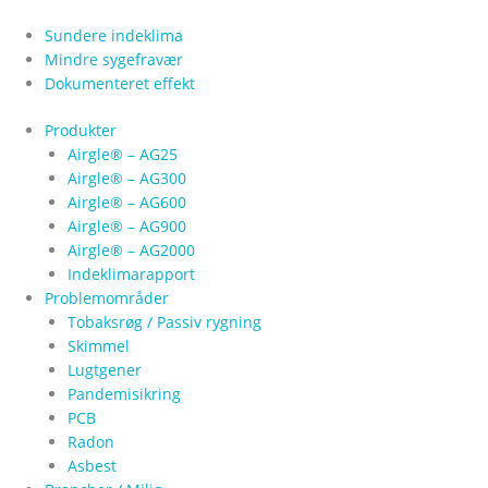
Gå
til
Sundere indeklima
indholdet
Mindre sygefravær
Dokumenteret effekt
Produkter
Airgle® – AG25
Airgle® – AG300
Airgle® – AG600
Airgle® – AG900
Airgle® – AG2000
Indeklimarapport
Problemområder
Tobaksrøg / Passiv rygning
Skimmel
Lugtgener
Pandemisikring
PCB
Radon
Asbest