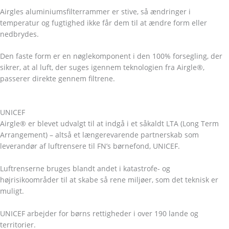
Airgles aluminiumsfilterrammer er stive, så ændringer i
temperatur og fugtighed ikke får dem til at ændre form eller
nedbrydes.
Den faste form er en nøglekomponent i den 100% forsegling, der
sikrer, at al luft, der suges igennem teknologien fra Airgle®,
passerer direkte gennem filtrene.
UNICEF
Airgle® er blevet udvalgt til at indgå i et såkaldt LTA (Long Term
Arrangement) – altså et længerevarende partnerskab som
leverandør af luftrensere til FN’s børnefond, UNICEF.
Luftrenserne bruges blandt andet i katastrofe- og
højrisikoområder til at skabe så rene miljøer, som det teknisk er
muligt.
UNICEF arbejder for børns rettigheder i over 190 lande og
territorier.