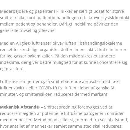
Medarbejdere og patienter i klinikker er særligt udsat for større
smitte- risiko, fordi patientbehandlingen ofte kræver fysisk kontakt
mellem patient og behandler. Dårligt indeklima påvirker den
generelle trivsel og ydeevne.
Med en Airgle® luftrenser bliver luften i behandlingslokalerne
renset for skadelige organiske stoffer, imens aktivt kul eliminerer
farlige gasser ogkemikalier. På den måde sikres et sundere
indeklima, der giver bedre mulighed for at kunne koncentrere sig
og præstere.
Luftrenseren fjerner også smittebærende aerosoler med f.eks
influenzavirus eller COVID-19 fra luften i løbet af ganske få
minutter, og smitterisikoen reduceres dermed markant.
Mekanisk Afstand®
– Smittespredning forebygges ved at
reducere mægden af potentielle luftbårne patogener i områder
med mennesker. Metoden adskiller sig dermed fra social afstand,
hvor antallet af mennesker samlet samme sted skal reduceres.