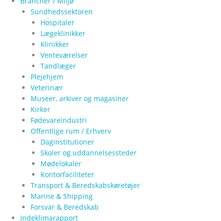
Brancher / Miljø
Sundhedssektoren
Hospitaler
Lægeklinikker
Klinikker
Venteværelser
Tandlæger
Plejehjem
Veterinær
Museer, arkiver og magasiner
Kirker
Fødevareindustri
Offentlige rum / Erhverv
Daginstitutioner
Skoler og uddannelsessteder
Mødelokaler
Kontorfaciliteter
Transport & Beredskabskøretøjer
Marine & Shipping
Forsvar & Beredskab
Indeklimarapport