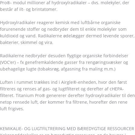
Pro®- modul millioner af hydroxylradikaler – dvs. molekyler, der
består af ilt- og brintatomer.
Hydroxylradikaler reagerer kemisk med luftbårne organiske
forurenende stoffer og nedbryder dem til enkle molekyler som
kuldioxid og vand. Radikalerne ødelægger dermed levende sporer,
bakterier, skimmel og vira.
Radikalerne nedbryder desuden flygtige organiske forbindelser
(VOC’er) – fx genefremkaldende gasser fra rengøringsvæsker og
ubehagelige lugte (tobaksrøg, afgasning fra maling m.m.)
Luften i rummet trækkes ind i Airgle®-enheden, hvor den først
filtreres og renses af gas- og lugtfilteret og derefter af cHEPA-
filteret. Titanium Pro® genererer derefter hydroxylradikaler til den
netop rensede luft, der kommer fra filtrene, hvorefter den rene
luft frigives.
KEMIKALIE- OG LUGTFILTRERING MED BÆREDYGTIGE RESSOURCER