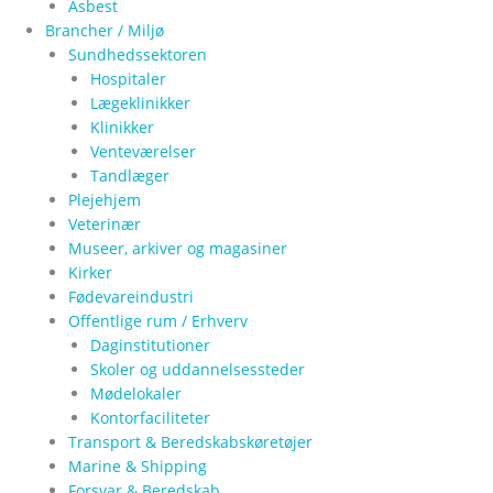
Asbest
Brancher / Miljø
Sundhedssektoren
Hospitaler
Lægeklinikker
Klinikker
Venteværelser
Tandlæger
Plejehjem
Veterinær
Museer, arkiver og magasiner
Kirker
Fødevareindustri
Offentlige rum / Erhverv
Daginstitutioner
Skoler og uddannelsessteder
Mødelokaler
Kontorfaciliteter
Transport & Beredskabskøretøjer
Marine & Shipping
Forsvar & Beredskab