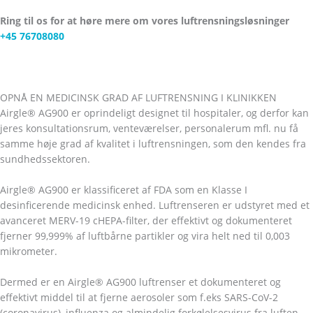
Ring til os for at høre mere om vores luftrensningsløsninger
+45 76708080
OPNÅ EN MEDICINSK GRAD AF LUFTRENSNING I KLINIKKEN
Airgle® AG900 er oprindeligt designet til hospitaler, og derfor kan
jeres konsultationsrum, venteværelser, personalerum mfl. nu få
samme høje grad af kvalitet i luftrensningen, som den kendes fra
sundhedssektoren.
Airgle® AG900 er klassificeret af FDA som en Klasse I
desinficerende medicinsk enhed. Luftrenseren er udstyret med et
avanceret MERV-19 cHEPA-filter, der effektivt og dokumenteret
fjerner 99,999% af luftbårne partikler og vira helt ned til 0,003
mikrometer.
Dermed er en Airgle® AG900 luftrenser et dokumenteret og
effektivt middel til at fjerne aerosoler som f.eks SARS-CoV-2
(coronavirus), influenza og almindelig forkølelsesvirus fra luften.